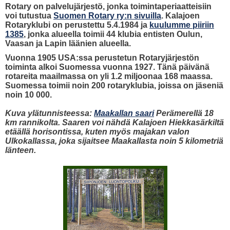
Rotary on palvelujärjestö, jonka toimintaperiaatteisiin
voi tutustua
Suomen Rotary ry:n sivuilla
.
Kalajoen
Rotaryklubi on perustettu 5.4.1984 ja
kuulumme piiriin
1385
, jonka alueella toimii 44 klubia entisten Oulun,
Vaasan ja Lapin läänien alueella.
Vuonna 1905 USA:ssa perustetun Rotaryjärjestön
toiminta alkoi Suomessa vuonna 1927. Tänä päivänä
rotareita maailmassa on yli 1.2 miljoonaa 168 maassa.
Suomessa toimii noin 200 rotaryklubia, joissa on jäseniä
noin 10 000.
Kuva ylätunnisteessa:
Maakallan saari
Perämerellä 18
km rannikolta. Saaren voi nähdä Kalajoen Hiekkasärkiltä
etäällä horisontissa, kuten myös majakan valon
Ulkokallassa, joka sijaitsee Maakallasta noin 5 kilometriä
länteen.