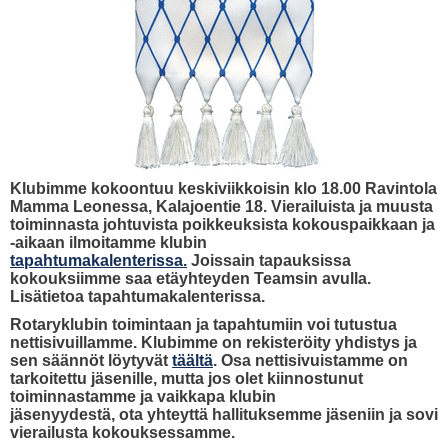
Klubimme kokoontuu keskiviikkoisin klo 18.00 Ravintola
Mamma Leonessa, Kalajoentie 18. Vierailuista ja muusta
toiminnasta johtuvista p
oikkeuksista kokouspaikkaan ja
-aikaan ilmoitamme klubin
tapahtumakalenterissa.
Joissain tapauksissa
kokouksiimme saa etäyhteyden Teamsin avulla.
Lisätietoa tapahtumakalenterissa.
Rotaryklubin toimintaan ja tapahtumiin voi tutustua
nettisivuillamme. Klubimme on rekisteröity yhdistys ja
sen säännöt löytyvät
täältä
. Osa nettisivuistamme on
tarkoitettu jäsenille, mutta jos olet kiinnostunut
toiminnastamme ja vaikkapa klubin
jäsenyydestä, ota yhteyttä hallituksemme jäseniin ja sovi
vierailusta kokouksessamme.