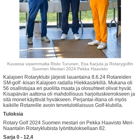
Kuvassa vasemmalta Risto Turunen, Esa Karjula ja Rotarygolfin
Suomen Mestari 2024 Pekka Haavisto
Kalajoen Rotaryklubi järjesti lauantaina 8.6.24 Rotareiden
SM-golf -kisan Kalajoen radalla Hiekkasärkillä. Mukana oli
56 osallistujaa eri puolilta maata ja olosuhteet olivat hyvät.
Kisapäivän aattona oli mahdollisuus harjoituskierrokseen ja
sitä monet käyttivät hyväkseen. Perjantai-iltana oli myös
kaikille Rotareille avoin tervetulotilaisuus Golf-klubilla.
Tuloksia
Rotary Golf 2024 Suomen mestari on Pekka Haavisto Meri-
Naantalin Rotaryklubista lyöntituloksellaan 82.
Sarja 0 - 12,4