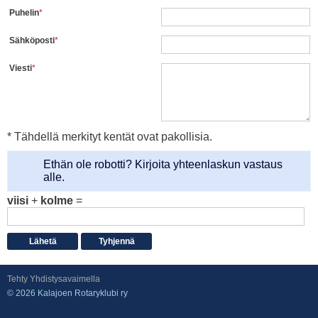
Puhelin
*
Sähköposti
*
Viesti
*
* Tähdellä merkityt kentät ovat pakollisia.
Ethän ole robotti? Kirjoita yhteenlaskun vastaus
alle.
viisi
+
kolme
=
Tehty Yhdistysavaimella
©
2026 Kalajoen Rotaryklubi ry