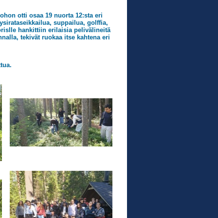
johon otti osaa 19 nuorta 12:sta eri
sirataseikkailua, suppailua, golffia,
islle hankittiin erilaisia pelivälineitä
alla, tekivät ruokaa itse kahtena eri
tua.