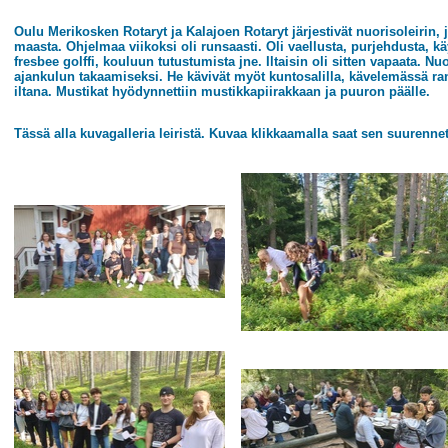
Oulu Merikosken Rotaryt ja Kalajoen Rotaryt järjestivät nuorisoleirin, 
maasta. Ohjelmaa viikoksi oli runsaasti. Oli vaellusta, purjehdusta, käy
fresbee golffi, kouluun tutustumista jne. Iltaisin oli sitten vapaata. Nuor
ajankulun takaamiseksi. He kävivät myöt kuntosalilla, kävelemässä rann
iltana. Mustikat hyödynnettiin mustikkapiirakkaan ja puuron päälle.
Tässä alla kuvagalleria leiristä. Kuvaa klikkaamalla saat sen suurennet