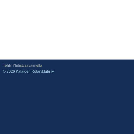
Tehty Yhdistysavaimella
©
2026 Kalajoen Rotaryklubi ry