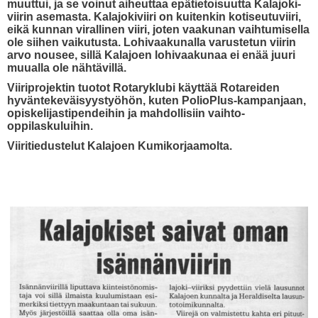
muuttui, ja se voinut aiheuttaa epätietoisuutta Kalajoki-
viirin asemasta. Kalajokiviiri on kuitenkin kotiseutuviiri,
eikä kunnan virallinen viiri, joten vaakunan vaihtumisella
ole siihen vaikutusta. Lohivaakunalla varustetun viirin
arvo nousee, sillä Kalajoen lohivaakunaa ei enää juuri
muualla ole nähtävillä.
Viiriprojektin tuotot Rotaryklubi käyttää Rotareiden
hyväntekeväisyystyöhön, kuten PolioPlus-kampanjaan,
opiskelijastipendeihin ja mahdollisiin vaihto-
oppilaskuluihin.
Viiritiedustelut Kalajoen Kumikorjaamolta.