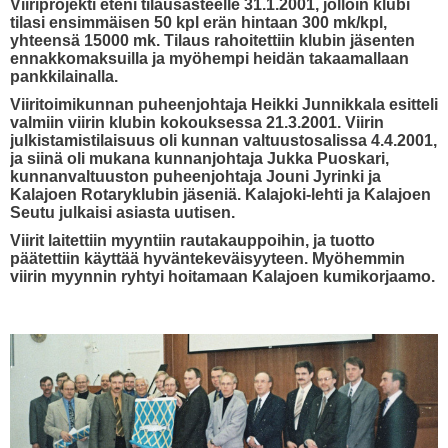
Viiriprojekti eteni tilausasteelle 31.1.2001, jolloin klubi
tilasi ensimmäisen 50 kpl erän hintaan 300 mk/kpl,
yhteensä 15000 mk. Tilaus rahoitettiin klubin jäsenten
ennakkomaksuilla ja myöhempi heidän takaamallaan
pankkilainalla.
Viiritoimikunnan puheenjohtaja Heikki Junnikkala esitteli
valmiin viirin klubin kokouksessa 21.3.2001. Viirin
julkistamistilaisuus oli kunnan valtuustosalissa 4.4.2001,
ja siinä oli mukana kunnanjohtaja Jukka Puoskari,
kunnanvaltuuston puheenjohtaja Jouni Jyrinki ja
Kalajoen Rotaryklubin jäseniä. Kalajoki-lehti ja Kalajoen
Seutu julkaisi asiasta uutisen.
Viirit laitettiin myyntiin rautakauppoihin, ja tuotto
päätettiin käyttää hyväntekeväisyyteen. Myöhemmin
viirin myynnin ryhtyi hoitamaan Kalajoen kumikorjaamo.