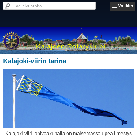
Valikko
Kalajoki-viirin tarina
Kalajoki-viiri lohivaakunalla on maisemassa upea ilmestys