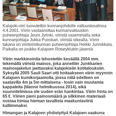
Kalajoki-viiri luovutettiin kunnanjohdolle valtuustosalissa
4.4.2001. Viirin vastaanottaa kunnanvaltuuston
puheenjohtaja Jouni Jyrinki, viiristä vasemmalla sekä
kunnanjohtaja Jukka Puoskari, viiristä oikealla. Viirin
takana on viiritoimikunnan puheenjohtaja Heikki Junnikkala.
Paikalla on joukko Kalajoen Rotaryklubin jäseniä
Viirin markkinointia tehostettin keväällä 2004 mm.
tekemällä viiristä mainos, joka annettiin Junkkarien
mainosjakelun jaettavaksi kalajokisiin kotitalouksiin.
Syksyllä 2005 Sauli Saari otti hoitaakseen viirin myynnin
Kalajoen kumikorjaamolla, jossa niitä edelleen on
saatavilla 4m ja 5m mittaisena - tosin vain muutamia
kappaleita (tilanne helmikuussa 2014), eikä
suunnitelmissa ole uuden erän hankintaa. Viirin hinta on
65 €. Viirien pieni painosmäärä ja silkkinen materiaali
nostaa hintaa hieman tavallista maakuntaviiriä
kalliimmaksi.
Himangan ja Kalajoen yhdistyttyä Kalajoen vaakuna