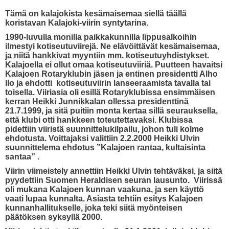
Tämä on kalajokista kesämaisemaa siellä täällä
koristavan Kalajoki-viirin syntytarina.
1990-luvulla monilla paikkakunnilla lippusalkoihin
ilmestyi kotiseutuviirejä. Ne elävöittävät kesämaisemaa,
ja niitä hankkivat myyntiin mm. kotiseutuyhdistykset.
Kalajoella ei ollut omaa kotiseutuviiriä. Puutteen havaitsi
Kalajoen Rotaryklubin jäsen ja entinen presidentti Alho
Ilo ja ehdotti kotiseutuviirin lanseeraamista tavalla tai
toisella. Viiriasia oli esillä Rotaryklubissa ensimmäisen
kerran Heikki Junnikkalan ollessa presidenttinä
21.7.1999, ja sitä puitiin monta kertaa sillä seurauksella,
että klubi otti hankkeen toteutettavaksi. Klubissa
pidettiin viiristä suunnittelukilpailu, johon tuli kolme
ehdotusta. Voittajaksi valittiin 2.2.2000 Heikki Ulvin
suunnittelema ehdotus ”Kalajoen rantaa, kultaisinta
santaa” .
Viirin viimeistely annettiin Heikki Ulvin tehtäväksi, ja siitä
pyydettiin Suomen Heraldisen seuran lausunto. Viirissä
oli mukana Kalajoen kunnan vaakuna, ja sen käyttö
vaati lupaa kunnalta. Asiasta tehtiin esitys Kalajoen
kunnanhallitukselle, joka teki siitä myönteisen
päätöksen syksyllä 2000.