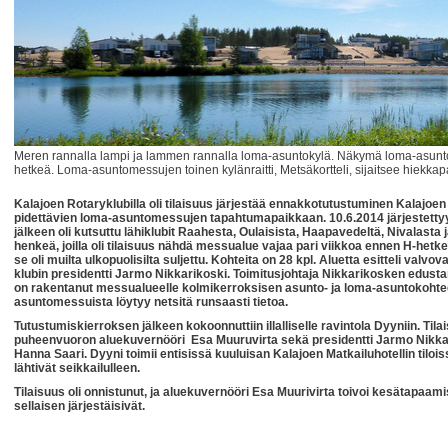
Meren rannalla lampi ja lammen rannalla loma-asuntokylä. Näkymä loma-asunto
hetkeä. Loma-asuntomessujen toinen kylänraitti, Metsäkortteli, sijaitsee hie
Kalajoen Rotaryklubilla oli tilaisuus järjestää ennakkotutustuminen Kalajoen
pidettävien loma-asuntomessujen tapahtumapaikkaan. 10.6.2014 järjestettyy
jälkeen oli kutsuttu lähiklubit Raahesta, Oulaisista, Haapavedeltä, Nivalasta
henkeä, joilla oli tilaisuus nähdä messualue vajaa pari viikkoa ennen H-hetkeä.
se oli muilta ulkopuolisilta suljettu. Kohteita on 28 kpl. Aluetta esitteli val
klubin presidentti Jarmo Nikkarikoski. Toimitusjohtaja Nikkarikosken edust
on rakentanut messualueelle kolmikerroksisen asunto- ja loma-asuntokoht
asuntomessuista löytyy netsitä runsaasti tietoa.
Tutustumiskierroksen jälkeen kokoonnuttiin illalliselle ravintola Dyyniin. Til
puheenvuoron aluekuvernööri Esa Muuruvirta sekä presidentti Jarmo Nikkarik
Hanna Saari. Dyyni toimii entisissä kuuluisan Kalajoen Matkailuhotellin tilo
lähtivät seikkailulleen.
Tilaisuus oli onnistunut, ja aluekuvernööri Esa Muurivirta toivoi kesätapaamisil
sellaisen järjestäisivät.