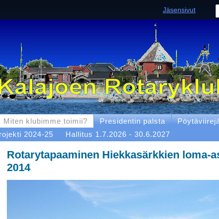
Jäsensivut
Miten klubimme toimii?
Presidentin palsta
Pöytäviirej
rojekti 2024-25
Hallitus 1.7.2026 - 30.6.2027
Rotarytapaaminen Hiekkasärkkien loma-a
2014