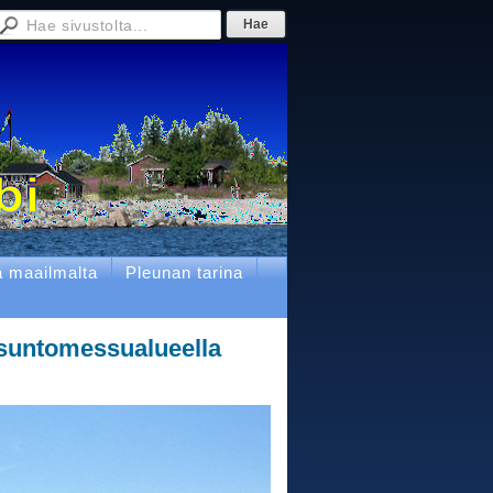
ä maailmalta
Pleunan tarina
suntomessualueella