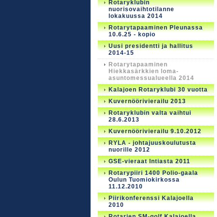
Rotaryklubin
nuorisovaihtotilanne
lokakuussa 2014
Rotarytapaaminen Pleunassa
10.6.25 - kopio
Uusi presidentti ja hallitus
2014-15
Rotarytapaaminen
Hiekkasärkkien loma-
asuntomessualueella 2014
Kalajoen Rotaryklubi 30 vuotta
Kuvernöörivierailu 2013
Rotaryklubin valta vaihtui
28.6.2013
Kuvernöörivierailu 9.10.2012
RYLA - johtajuuskoulutusta
nuorille 2012
GSE-vieraat Intiasta 2011
Rotarypiiri 1400 Polio-gaala
Oulun Tuomiokirkossa
11.12.2010
Piirikonferenssi Kalajoella
2010
Rotarien SM-golf Kalajoella