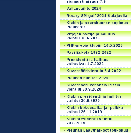
siunaustilaisuus 7.9
Vallanvaihto 2024
Rotary SM-golf 2024 Kalajoella
Klubin ja seurakunnan sopimus
Pleunasta
Vitjojen haltija ja hallitus
vaihtui 30.6.2023
PHF-arvoja klubiin 16.5.2023
Pasi Eskola 1932-2022
Presidentti ja hallitus
vaihtuivat 1.7.2022
Kuvernöörivierailu 6.4.2022
Pleunan huoltoa 2020
Kuvernööri Venanzia Rizzin
vierailu 30.9.2020
Klubin presidentti ja hallitus
vaihtui 30.6.2020
Klubin kokousaika ja -paikka
vaihtui 26.11.2019
Klubipresidentti vaihtui
28.6.2019
Pleunan Laavutalkoot toukokuu