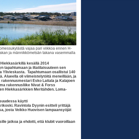
messukylästä vajaa pari viikkoa ennen H-
kkapakan ja männikkömetsän takana vasemmalla
 Hiekkasärkillä kesällä 2014
n tapahtumaan ja iltatilaisuuteen sen
 ja Ylivieskasta. Tapahtumaan osallistui 140
 Alueella oli viimeistelytöitä meneillään, ja
vova rakennusmestari Esko Laitala ja Kalajoen
ama rakennusliike Nivat & Forss
een Hiekkasärkkien Meritähden. Loma-
aisuudessa käytti
oski. Ravintola Dyynin esitteli yrittäjä
issa, josta Veikko Huovisen lampaansyöjät
le jatkoa ja ehdotti, että klubit vuoroillaan