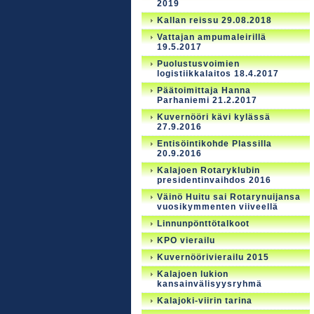
2019
Kallan reissu 29.08.2018
Vattajan ampumaleirillä
19.5.2017
Puolustusvoimien
logistiikkalaitos 18.4.2017
Päätoimittaja Hanna
Parhaniemi 21.2.2017
Kuvernööri kävi kylässä
27.9.2016
Entisöintikohde Plassilla
20.9.2016
Kalajoen Rotaryklubin
presidentinvaihdos 2016
Väinö Huitu sai Rotarynuijansa
vuosikymmenten viiveellä
Linnunpönttötalkoot
KPO vierailu
Kuvernöörivierailu 2015
Kalajoen lukion
kansainvälisyysryhmä
Kalajoki-viirin tarina