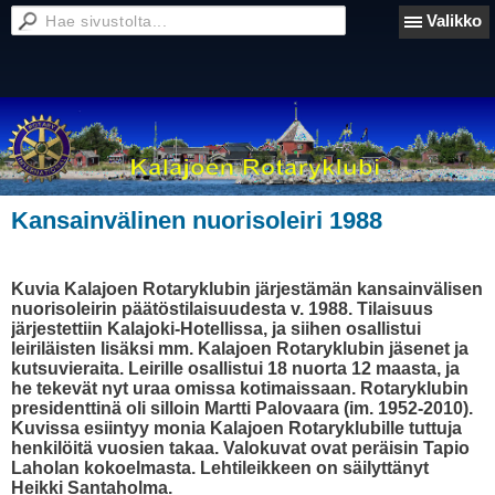
Valikko
Kansainvälinen nuorisoleiri 1988
Kuvia Kalajoen Rotaryklubin järjestämän kansainvälisen
nuorisoleirin päätöstilaisuudesta v. 1988. Tilaisuus
järjestettiin Kalajoki-Hotellissa, ja siihen osallistui
leiriläisten lisäksi mm. Kalajoen Rotaryklubin jäsenet ja
kutsuvieraita. Leirille osallistui 18 nuorta 12 maasta, ja
he tekevät nyt uraa omissa kotimaissaan. Rotaryklubin
presidenttinä oli silloin Martti Palovaara (im. 1952-2010).
Kuvissa esiintyy monia Kalajoen Rotaryklubille tuttuja
henkilöitä vuosien takaa. Valokuvat ovat peräisin Tapio
Laholan kokoelmasta. Lehtileikkeen on säilyttänyt
Heikki Santaholma.