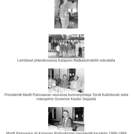
Leiriläiset yhteiskuvassa Kalajoen Matkailuhotellin edustalla
Presidentti Martti Palovaaran seurassa kunnanjohtaja Torsti Kalliokoski sekä
rotarypiirin Governor Kauko Seppälä
Martti Palovaara oli Kalajoen Rotaryklubin presidentti kaudella 1988-1989