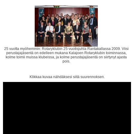
25 vuotta myöhemmin: Rotaryklubin 25-vuotisjuhla Rantakallassa 2009. Viisi
perustajajäsentä on edelleen mukana Kalajoen Rotaryklubin toiminnassa,
kolme toimii muissa klubeissa, ja kolme perustajajäsentä on siirtynyt ajasta
pois.
Klikkaa kuvaa nähdäksesi siitä suurennoksen.
YouTube-videon näyttäminen ei onnistunut. Tarkista
markkinointievästeiden hyväksyminen ja selaimen
yksityisyysasetukset.