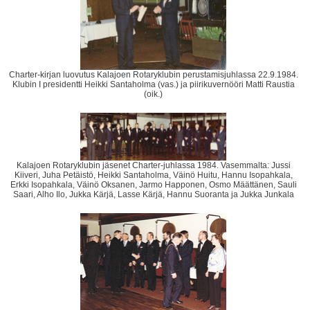
Charter-kirjan luovutus Kalajoen Rotaryklubin perustamisjuhlassa 22.9.1984.
Klubin I presidentti Heikki Santaholma (vas.) ja piirikuvernööri Matti Raustia
(oik.)
Kalajoen Rotaryklubin jäsenet Charter-juhlassa 1984. Vasemmalta: Jussi
Kiiveri, Juha Petäistö, Heikki Santaholma, Väinö Huitu, Hannu Isopahkala,
Erkki Isopahkala, Väinö Oksanen, Jarmo Happonen, Osmo Määttänen, Sauli
Saari, Alho Ilo, Jukka Kärjä, Lasse Kärjä, Hannu Suoranta ja Jukka Junkala