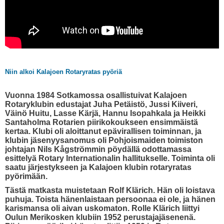
Niin alkoi Kalajoen Rotaryratas pyöriä
Vuonna 1984 Sotkamossa osallistuivat Kalajoen
Rotaryklubin edustajat Juha Petäistö, Jussi Kiiveri,
Väinö Huitu, Lasse Kärjä, Hannu Isopahkala ja Heikki
Santaholma Rotarien piirikokoukseen ensimmäistä
kertaa. Klubi oli aloittanut epävirallisen toiminnan, ja
klubin jäsenyysanomus oli Pohjoismaiden toimiston
johtajan Nils Kågströmmin pöydällä odottamassa
esittelyä Rotary Internationalin hallitukselle. Toiminta oli
saatu järjestykseen ja Kalajoen klubin rotaryratas
pyörimään.
Tästä matkasta muistetaan Rolf Klärich. Hän oli loistava
puhuja. Toista hänenlaistaan persoonaa ei ole, ja hänen
karismansa oli aivan uskomaton. Rolle Klärich liittyi
Oulun Merikosken klubiin 1952 perustajajäsenenä.