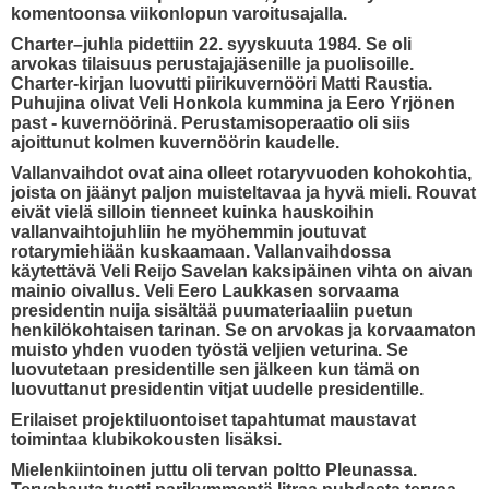
komentoonsa viikonlopun varoitusajalla.
Charter–juhla pidettiin 22. syyskuuta 1984. Se oli
arvokas tilaisuus perustajajäsenille ja puolisoille.
Charter-kirjan luovutti piirikuvernööri Matti Raustia.
Puhujina olivat Veli Honkola kummina ja Eero Yrjönen
past - kuvernöörinä. Perustamisoperaatio oli siis
ajoittunut kolmen kuvernöörin kaudelle.
Vallanvaihdot ovat aina olleet rotaryvuoden kohokohtia,
joista on jäänyt paljon muisteltavaa ja hyvä mieli. Rouvat
eivät vielä silloin tienneet kuinka hauskoihin
vallanvaihtojuhliin he myöhemmin joutuvat
rotarymiehiään kuskaamaan. Vallanvaihdossa
käytettävä Veli Reijo Savelan kaksipäinen vihta on aivan
mainio oivallus. Veli Eero Laukkasen sorvaama
presidentin nuija sisältää puumateriaaliin puetun
henkilökohtaisen tarinan. Se on arvokas ja korvaamaton
muisto yhden vuoden työstä veljien veturina. Se
luovutetaan presidentille sen jälkeen kun tämä on
luovuttanut presidentin vitjat uudelle presidentille.
Erilaiset projektiluontoiset tapahtumat maustavat
toimintaa klubikokousten lisäksi.
Mielenkiintoinen juttu oli tervan poltto Pleunassa.