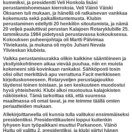
kummiksi, ja presidentti Veli Honkola lisäsi
perustamishommaan kierroksia. Veli Väinö Väiski
Oksanen tuli mukaan, ja hänellä oli ratkaisevan vankkaa
kokemusta sekä paikallistuntemusta. Klubin
perustaminen edellytti 20 henkilön sitoutumista, ja nämä
20 veljeä paaluttivat perustan Kalajoen Rotaryklubille 25.
tammikuuta 1984 pidetyssä perustavassa kokouksessa.
Kokouksen puheenjohtaja oli Martti Pälvimaa
Yliviekasta, ja mukana oli myös Juhani Nevala
Ylivieskan klubista.
Vaikka perustamisurakka olikin kaikkine sääntöineen ja
yksityiskohtineen aikaa vievää puuhaa, niin en muista
kokeneeni sitä kovinkaan rankaksi. Sähköposti tosin
olisi ollut merkittävä apu verrattuna Facit merkkiseen
kirjoituskoneeseen. Rotaryveljen perustajajoukko
täydensi toinen toistaan, ja sen keskuuteen muodostui
hyvä yhteishenki. Klubi alkoi muotoutua kalajokisten
näköiseksi. Tämä tarkoittaa sitä, että suuressa
maailmassa oli omat tavat, ja me teimme täällä omien
periaatteiden mukaan.
Allekirjoittaneella oli kunnia tulla valituksi ensimmäiseksi
presidentiksi. Presidenttikauteni loppui kuitenkin
lyhyeen kun työpaikkani muuttui Parkanoon. Väinö
Huitu oli valittu 2. presidentiksi, ja klubi siirtyi hänen