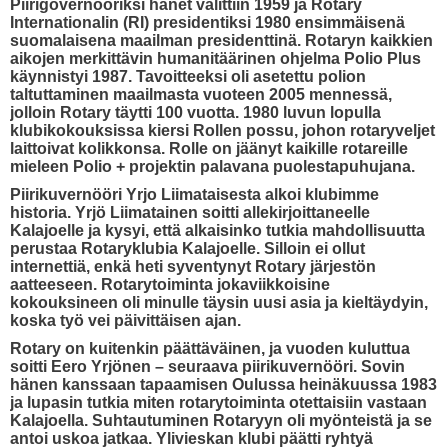
Piirigovernööriksi hänet valittiin 1959 ja Rotary
Internationalin (RI) presidentiksi 1980 ensimmäisenä
suomalaisena maailman presidenttinä. Rotaryn kaikkien
aikojen merkittävin humanitäärinen ohjelma Polio Plus
käynnistyi 1987. Tavoitteeksi oli asetettu polion
taltuttaminen maailmasta vuoteen 2005 mennessä,
jolloin Rotary täytti 100 vuotta. 1980 luvun lopulla
klubikokouksissa kiersi Rollen possu, johon rotaryveljet
laittoivat kolikkonsa. Rolle on jäänyt kaikille rotareille
mieleen Polio + projektin palavana puolestapuhujana.
Piirikuvernööri Yrjo Liimataisesta alkoi klubimme
historia. Yrjö Liimatainen soitti allekirjoittaneelle
Kalajoelle ja kysyi, että alkaisinko tutkia mahdollisuutta
perustaa Rotaryklubia Kalajoelle. Silloin ei ollut
internettiä, enkä heti syventynyt Rotary järjestön
aatteeseen. Rotarytoiminta jokaviikkoisine
kokouksineen oli minulle täysin uusi asia ja kieltäydyin,
koska työ vei päivittäisen ajan.
Rotary on kuitenkin päättäväinen, ja vuoden kuluttua
soitti Eero Yrjönen – seuraava piirikuvernööri. Sovin
hänen kanssaan tapaamisen Oulussa heinäkuussa 1983
ja lupasin tutkia miten rotarytoiminta otettaisiin vastaan
Kalajoella. Suhtautuminen Rotaryyn oli myönteistä ja se
antoi uskoa jatkaa. Ylivieskan klubi päätti ryhtyä