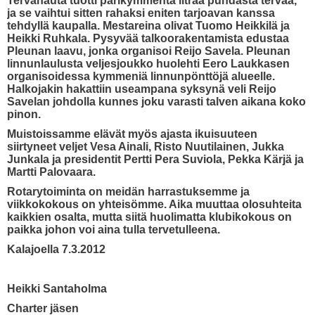
Tervahauta tuotti parikymmentä litraa puhdasta tervaa,
ja se vaihtui sitten rahaksi eniten tarjoavan kanssa
tehdyllä kaupalla. Mestareina olivat Tuomo Heikkilä ja
Heikki Ruhkala. Pysyvää talkoorakentamista edustaa
Pleunan laavu, jonka organisoi Reijo Savela. Pleunan
linnunlaulusta veljesjoukko huolehti Eero Laukkasen
organisoidessa kymmeniä linnunpönttöjä alueelle.
Halkojakin hakattiin useampana syksynä veli Reijo
Savelan johdolla kunnes joku varasti talven aikana koko
pinon.
Muistoissamme elävät myös ajasta ikuisuuteen
siirtyneet veljet Vesa Ainali, Risto Nuutilainen, Jukka
Junkala ja presidentit Pertti Pera Suviola, Pekka Kärjä ja
Martti Palovaara.
Rotarytoiminta on meidän harrastuksemme ja
viikkokokous on yhteisömme. Aika muuttaa olosuhteita
kaikkien osalta, mutta siitä huolimatta klubikokous on
paikka johon voi aina tulla tervetulleena.
Kalajoella 7.3.2012
Heikki Santaholma
Charter jäsen