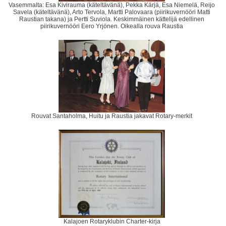
Vasemmalta: Esa Kivirauma (käteltävänä), Pekka Kärjä, Esa Niemelä, Reijo
Savela (käteltävänä), Arto Tervola, Martti Palovaara (piirikuvernööri Matti
Raustian takana) ja Pertti Suviola. Keskimmäinen kättelijä edellinen
piirikuvernööri Eero Yrjönen. Oikealla rouva Raustia
Rouvat Santaholma, Huitu ja Raustia jakavat Rotary-merkit
Kalajoen Rotaryklubin Charter-kirja