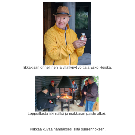
Tikkakisan onnellinen ja yllättynyt voittaja Esko Heiska.
Loppuillasta iski nälkä ja makkaran paisto alkoi.
Klikkaa kuvaa nähdäksesi siitä suurennoksen.