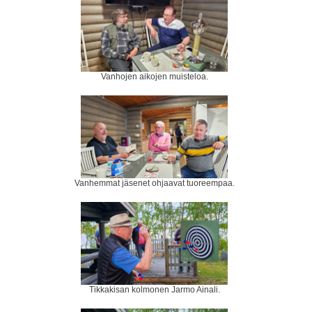
Vanhojen aikojen muisteloa.
Vanhemmat jäsenet ohjaavat tuoreempaa.
Tikkakisan kolmonen Jarmo Ainali.