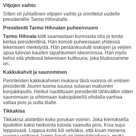
Vitjojen vaihto
Sitten oli juhlallinen vitjojen vaihto ja onnittelut uudelle
presidentille Tarmo Hihnalalle.
Presidentti Tarmo Hihnalan puheenvuoro
Tarmo Hihnala
kiitti saamastaan kunniasta olla jo toista
kertaa presidenttinä. Hän korosti puheessaan yhdessä
tekemisen merkitystä. Hän peräänkuulutti siskojen ja veljien
apua tulevan kauden tapahtumien ideoinnissa. Hän myös
kehui sitä yhdessä tekemisen kulttuuria, joka klubissamme
on.
Kakkukahvit ja saunominen
Perinteisten kakkukahvien mukana tänä vuonna oli entisen
presidentti Jounin tuoma suussa sulavan makuinen
konjakkipullo. Herkut nautittuaan presidentit lähtivätkin sitten
saunomaan ja vihtomaan kaksipäisellä vihdalla vanhaa
valtaa pois ja uutta tilalle.
Tikkakisa
Tikkakisa aloitettiin koko porukan voimin. Joka kierroksella
tiputettiin kaksi heikointa tulosta saanutta pois. Kisa sujui
leppoisasti. Loppua kohti tuli selväksi, että kisan monena
vuonna voittanut Jarmo Ainali on loppukilpailussa, mutta