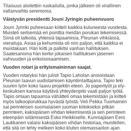
Tilaisuus aloitettiin ruokailulla, jonka jälkeen oli virallinen
vallanvaihto seremonia.
Väistyvän presidentti Jouni Jyringin puheenvuoro
Jouni Jyrinki puheesaan kiitteli kaikkia kuluneesta vuodesta.
Muisteli seitsemää eri pointtia meidän porukan tekemisessä.
Siinä oli talkoita, yhteisiä tapaamisia, Pleunan vihkiäisiä,
vierailuja. Asiaa ja kehumista oli niin paljon, että kaikkia ei
muistakaan. Hän kiitti ja palkitsi vanhan hallituksen.
Saatesanoina hän kertoi jokaisen hallituksen jäsenen
vahvuuden ja erikoisosaamisen.
Vuoden rotari ja erityismaininnan saajat.
Vuoden rotaryksi hän julisti Tapio Laholan ansioistaan
Pleunan laavun uudistamisen käyntiinlaittajana. Tapio teki
suuren työn koko laavu projektin eteen. Jo paperityöt ja ely-
keskuksen kanssa käytävä yhteydenpito vaati paljon työtä.
Tapio omaan tapaansa vähätteli omaa tekemistään ja kiitteli
myös talkooporukkaa hyvästä työstä. Veli Pekka Tuomainen
sai perinteisen suomalaisen juoman kiitokseksi pitkän
perinteen, kaksipäisen vihdan tekemisestä ja sen perinteen
eteenpäin siitämisestä Esko Heikkiselle. Kunniajäsen Eero
Laukkanen valaisi kaksipäisen vihdan historiaa, muistellen,
että sitä on tehty melkein koko klubin olemassaolon ajan.