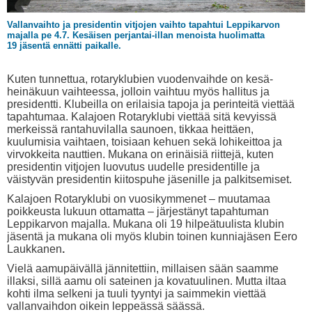
Vallanvaihto ja presidentin vitjojen vaihto tapahtui Leppikarvon
majalla pe 4.7. Kesäisen perjantai-illan menoista huolimatta
19 jäsentä ennätti paikalle.
Kuten tunnettua, rotaryklubien vuodenvaihde on kesä-
heinäkuun vaihteessa, jolloin vaihtuu myös hallitus ja
presidentti. Klubeilla on erilaisia tapoja ja perinteitä viettää
tapahtumaa. Kalajoen Rotaryklubi viettää sitä kevyissä
merkeissä rantahuvilalla saunoen, tikkaa heittäen,
kuulumisia vaihtaen, toisiaan kehuen sekä lohikeittoa ja
virvokkeita nauttien. Mukana on erinäisiä riittejä, kuten
presidentin vitjojen luovutus uudelle presidentille ja
väistyvän presidentin kiitospuhe jäsenille ja palkitsemiset.
Kalajoen Rotaryklubi on vuosikymmenet – muutamaa
poikkeusta lukuun ottamatta – järjestänyt tapahtuman
Leppikarvon majalla. Mukana oli 19 hilpeätuulista klubin
jäsentä ja mukana oli myös klubin toinen kunniajäsen
Eero
Laukkanen
.
Vielä aamupäivällä jännitettiin, millaisen sään saamme
illaksi, sillä aamu oli sateinen ja kovatuulinen. Mutta iltaa
kohti ilma selkeni ja tuuli tyyntyi ja saimmekin viettää
vallanvaihdon oikein leppeässä säässä.