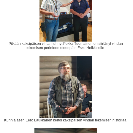
Pitkään kaksipäisen vihtan tehnyt Pekka Tuomainen on siirtänyt vihdan
tekemisen perinteen eteenpäin Esko Heikkiselle.
Kunniajäsen Eero Laukkanen kertoi kaksipäisen vihdan tekemisen historiaa.