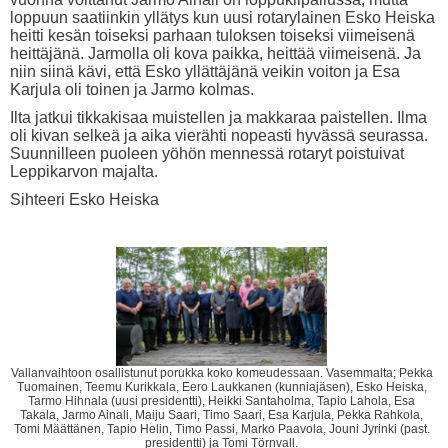
loppuun saatiinkin yllätys kun uusi rotarylainen Esko Heiska
heitti kesän toiseksi parhaan tuloksen toiseksi viimeisenä
heittäjänä. Jarmolla oli kova paikka, heittää viimeisenä. Ja
niin siinä kävi, että Esko yllättäjänä veikin voiton ja Esa
Karjula oli toinen ja Jarmo kolmas.
Ilta jatkui tikkakisaa muistellen ja makkaraa paistellen. Ilma
oli kivan selkeä ja aika vierähti nopeasti hyvässä seurassa.
Suunnilleen puoleen yöhön mennessä rotaryt poistuivat
Leppikarvon majalta.
Sihteeri Esko Heiska
Vallanvaihtoon osallistunut porukka koko komeudessaan. Vasemmalta; Pekka
Tuomainen, Teemu Kurikkala, Eero Laukkanen (kunniajäsen), Esko Heiska,
Tarmo Hihnala (uusi presidentti), Heikki Santaholma, Tapio Lahola, Esa
Takala, Jarmo Ainali, Maiju Saari, Timo Saari, Esa Karjula, Pekka Rahkola,
Tomi Määttänen, Tapio Helin, Timo Passi, Marko Paavola, Jouni Jyrinki (past.
presidentti) ja Tomi Törnvall.