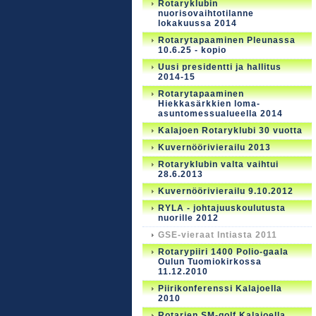
Rotaryklubin
nuorisovaihtotilanne
lokakuussa 2014
Rotarytapaaminen Pleunassa
10.6.25 - kopio
Uusi presidentti ja hallitus
2014-15
Rotarytapaaminen
Hiekkasärkkien loma-
asuntomessualueella 2014
Kalajoen Rotaryklubi 30 vuotta
Kuvernöörivierailu 2013
Rotaryklubin valta vaihtui
28.6.2013
Kuvernöörivierailu 9.10.2012
RYLA - johtajuuskoulutusta
nuorille 2012
GSE-vieraat Intiasta 2011
Rotarypiiri 1400 Polio-gaala
Oulun Tuomiokirkossa
11.12.2010
Piirikonferenssi Kalajoella
2010
Rotarien SM-golf Kalajoella