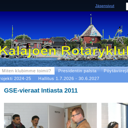
Jäsensivut
Miten klubimme toimii?
Presidentin palsta
Pöytäviirej
rojekti 2024-25
Hallitus 1.7.2026 - 30.6.2027
GSE-vieraat Intiasta 2011