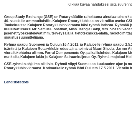
Klikkaa kuvaa nähdäksesi siitä suurenn
Group Study Exchange (GSE) on Rotarysäätiön rahoittama ainutlaatuinen kan
40- vuotiaille ammattilaisille. Kalajoen Rotaryklubissa on vieraillut useita G
Toukokuussa Kalajoen Rotaryklubin vieraana kävi ryhmä Intiasta. Ryhmää j
kuuluivat lisäksi Mr. Samuel Jonathan, Miss. Bangla Ganji, Mrs. Shashi Vad
jäsenet työskentelevät mm. terveysalalla, tietotekniikka-alalla, radiotoimittaj
sisustussuunnittelijana.
Ryhmä saapui Suomeen ja Ouluun 16.4.2011, ja Kalajoelle ryhmä saapui 2.5.20
isäntinä ja Kalajoen Rotaryklubin edustajina toimivat Mauri Siipola, Jarmo Ai
vierailukohteina oli mm. Ferral Componenets Oy, paikallislehdet, Kalajoen ki
matkailu, Kalajoen lukio ja Kalajoen Sairaankuljetus Oy. Ryhmä majoittui Hie
GSE-ryhmän ohjelma oli tiivis. Ryhmä viipyi Suomessa kuukauden ajan ja 
Rotaryklubin vieraana. Kotimatkalle ryhmä lähti Oulusta 17.5.2011. Vierailu
Lehdistötiedote