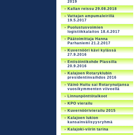
2019
Kallan reissu 29.08.2018
Vattajan ampumaleirillä
19.5.2017
Puolustusvoimien
logistiikkalaitos 18.4.2017
Päätoimittaja Hanna
Parhaniemi 21.2.2017
Kuvernööri kävi kylässä
27.9.2016
Entisöintikohde Plassilla
20.9.2016
Kalajoen Rotaryklubin
presidentinvaihdos 2016
Väinö Huitu sai Rotarynuijansa
vuosikymmenten viiveellä
Linnunpönttötalkoot
KPO vierailu
Kuvernöörivierailu 2015
Kalajoen lukion
kansainvälisyysryhmä
Kalajoki-viirin tarina