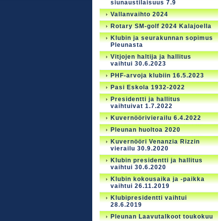
siunaustilaisuus 7.9
Vallanvaihto 2024
Rotary SM-golf 2024 Kalajoella
Klubin ja seurakunnan sopimus
Pleunasta
Vitjojen haltija ja hallitus
vaihtui 30.6.2023
PHF-arvoja klubiin 16.5.2023
Pasi Eskola 1932-2022
Presidentti ja hallitus
vaihtuivat 1.7.2022
Kuvernöörivierailu 6.4.2022
Pleunan huoltoa 2020
Kuvernööri Venanzia Rizzin
vierailu 30.9.2020
Klubin presidentti ja hallitus
vaihtui 30.6.2020
Klubin kokousaika ja -paikka
vaihtui 26.11.2019
Klubipresidentti vaihtui
28.6.2019
Pleunan Laavutalkoot toukokuu