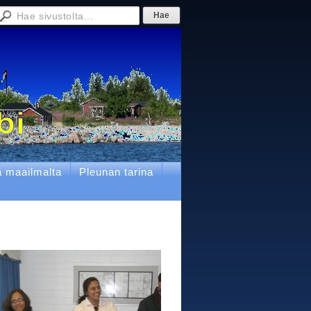
ä maailmalta
Pleunan tarina