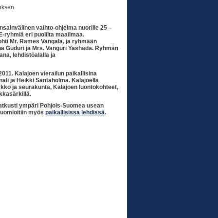
oksen.
sainvälinen vaihto-ohjelma nuorille 25 –
SE-ryhmiä eri puolilta maailmaa.
ohti Mr. Rames Vangala, ja ryhmään
ana Guduri ja Mrs. Vanguri Yashada. Ryhmän
ana, lehdistöalalla ja
11. Kalajoen vierailun paikallisina
nali ja Heikki Santaholma. Kalajoella
rkko ja seurakunta, Kalajoen luontokohteet,
kkasärkillä.
matkusti ympäri Pohjois-Suomea usean
 huomioitiin myös
paikallisissa lehdissä
.