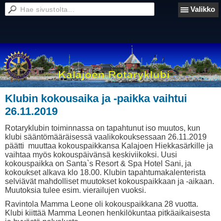
Valikko
Klubin kokousaika ja -paikka vaihtui
26.11.2019
Rotaryklubin toiminnassa on tapahtunut iso muutos, kun
klubi sääntömääräisessä vaalikokouksessaan 26.11.2019
päätti muuttaa kokouspaikkansa Kalajoen Hiekkasärkille ja
vaihtaa myös kokouspäivänsä keskiviikoksi. Uusi
kokouspaikka on Santa`s Resort & Spa Hotel Sani, ja
kokoukset alkava klo 18.00. Klubin tapahtumakalenterista
selviävät mahdolliset muutokset kokouspaikkaan ja -aikaan.
Muutoksia tulee esim. vierailujen vuoksi.
Ravintola Mamma Leone oli kokouspaikkana 28 vuotta.
Klubi kiittää Mamma Leonen henkilökuntaa pitkäaikaisesta